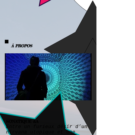
À
PROPOS
SONATIQUE
&A
Entre un furieux désir d’un
nirvana utopique et une