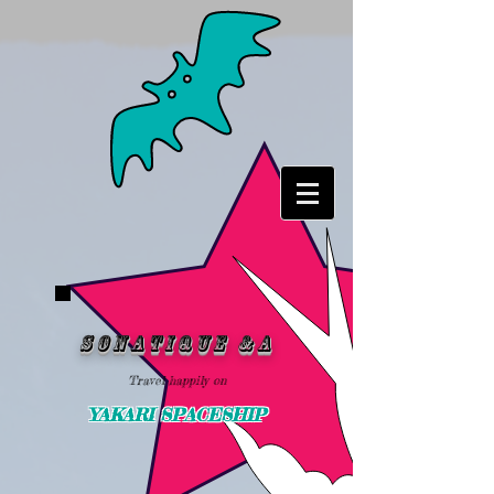
SonATIQUE &A
Travel happily on
YAKARI SPACESHIP