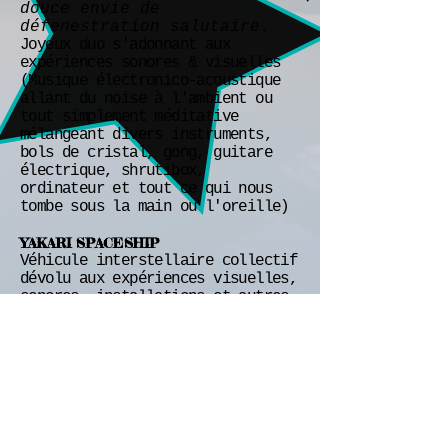
douce envie de
défenestration salutaire.
Joyeux duo s'adonnant aux
expériences sonores & visuelles
(Musique électronico-acoustique
allant du noise à l'ambient ou
tout simplement méditative
mélangeant divers instruments,
bols de cristal, gong, guitare
électrique, shrutibox,
ordinateur et tout ce qui nous
tombe sous la main ou l'oreille)
YAKARI SPACESHIP
Véhicule interstellaire collectif
dévolu aux expériences visuelles,
sonores, installations et autres
performances ludiques