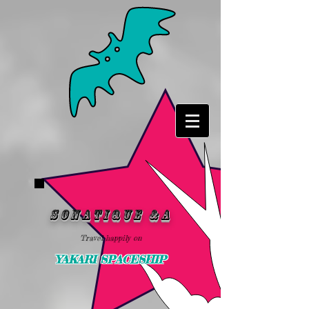
SonATIQUE &A
Travel happily on
YAKARI SPACESHIP