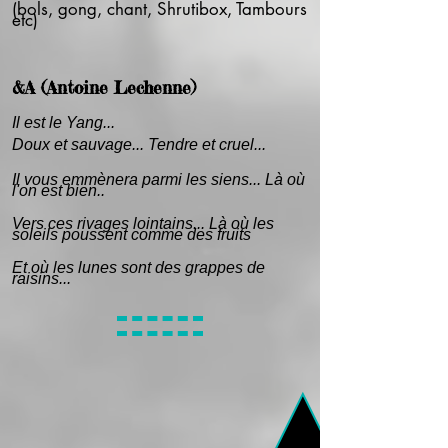
(bols, gong, chant, Shrutibox, Tambours
etc)
&A (Antoine Lechenne)
Il est le Yang...
Doux et sauvage... Tendre et cruel...
Il vous emmènera parmi les siens... Là où
l'on est bien..
Vers ces rivages lointains... Là où les
soleils poussent comme des fruits
Et où les lunes sont des grappes de
raisins...