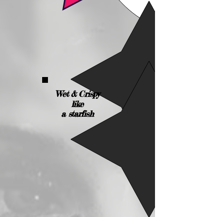
Wet & Crispy
like
a starfish